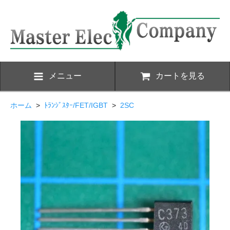
メニュー
カートを見る
ホーム
>
ﾄﾗﾝｼﾞｽﾀｰ/FET/IGBT
>
2SC