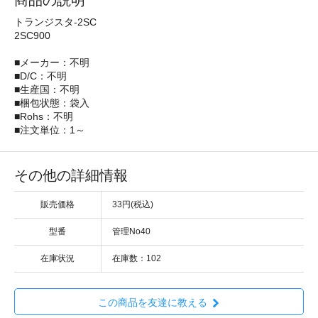
商品の説明
トランジスタ-2SC
2SC900
■メーカー：不明
■D/C：不明
■生産国：不明
■梱包状態：袋入
■Rohs：不明
■注文単位：1～
その他の詳細情報
販売価格
33円(税込)
型番
管理No40
在庫状況
在庫数：102
この商品を友達に教える