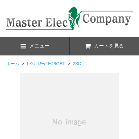
メニュー
カートを見る
ホーム
>
ﾄﾗﾝｼﾞｽﾀｰ/FET/IGBT
>
2SC