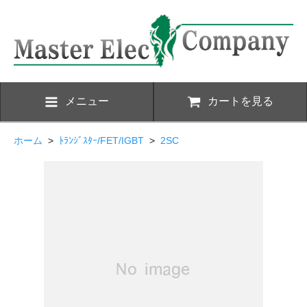
メニュー
カートを見る
ホーム
>
ﾄﾗﾝｼﾞｽﾀｰ/FET/IGBT
>
2SC