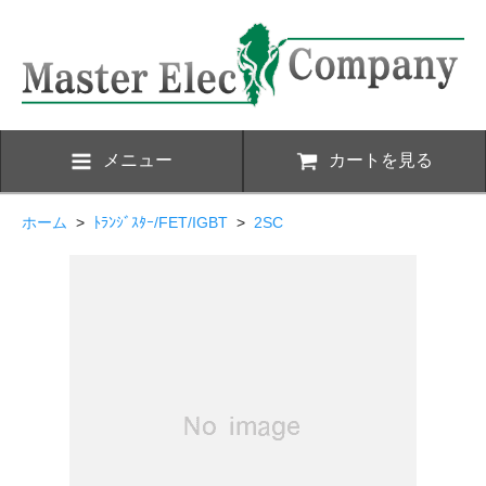
メニュー
カートを見る
ホーム
>
ﾄﾗﾝｼﾞｽﾀｰ/FET/IGBT
>
2SC