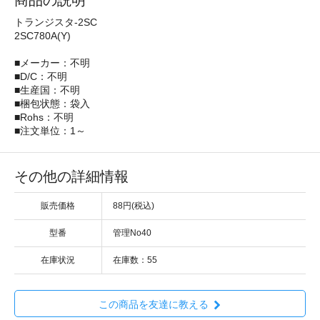
商品の説明
トランジスタ-2SC
2SC780A(Y)
■メーカー：不明
■D/C：不明
■生産国：不明
■梱包状態：袋入
■Rohs：不明
■注文単位：1～
その他の詳細情報
販売価格
88円(税込)
型番
管理No40
在庫状況
在庫数：55
この商品を友達に教える