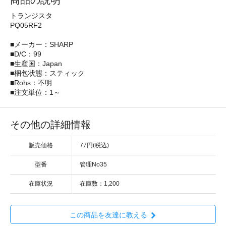
商品の説明
トランジスタ
PQ05RF2
■メーカー：SHARP
■D/C：99
■生産国：Japan
■梱包状態：スティック
■Rohs：不明
■注文単位：1～
その他の詳細情報
販売価格
77円(税込)
型番
管理No35
在庫状況
在庫数：1,200
この商品を友達に教える