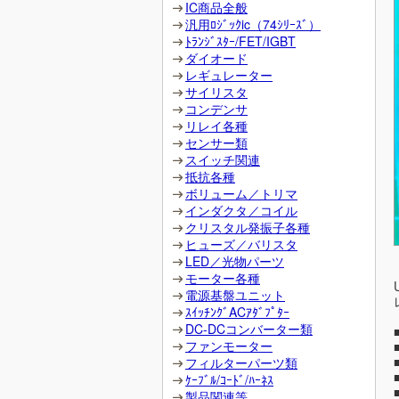
IC商品全般
汎用ﾛｼﾞｯｸic（74ｼﾘｰｽﾞ）
ﾄﾗﾝｼﾞｽﾀｰ/FET/IGBT
ダイオード
レギュレーター
サイリスタ
コンデンサ
リレイ各種
センサー類
スイッチ関連
抵抗各種
ボリューム／トリマ
インダクタ／コイル
クリスタル発振子各種
ヒューズ／バリスタ
LED／光物パーツ
モーター各種
電源基盤ユニット
ｽｲｯﾁﾝｸﾞACｱﾀﾞﾌﾟﾀｰ
DC-DCコンバーター類
ファンモーター
フィルターパーツ類
ｹｰﾌﾞﾙ/ｺｰﾄﾞ/ﾊｰﾈｽ
製品関連等