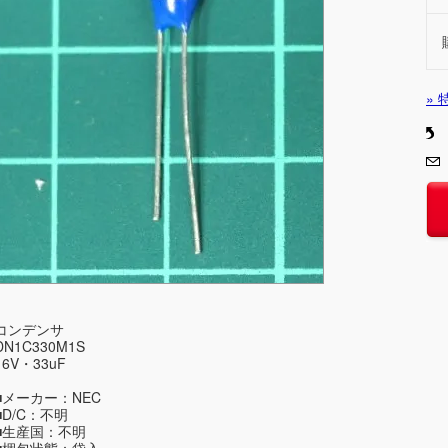
»
コンデンサ
DN1C330M1S
16V・33uF
■メーカー：NEC
■D/C：不明
■生産国：不明