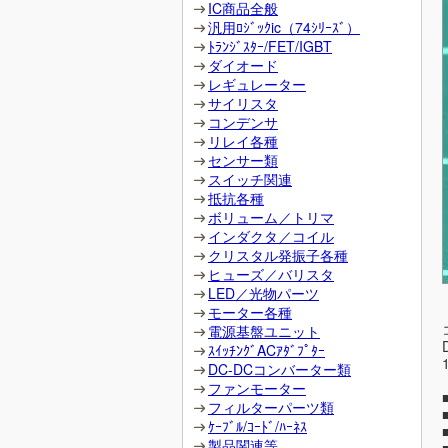
IC商品全般
汎用ﾛｼﾞｯｸic（74ｼﾘｰｽﾞ）
ﾄﾗﾝｼﾞｽﾀｰ/FET/IGBT
ダイオード
レギュレーター
サイリスタ
コンデンサ
リレイ各種
センサー類
スイッチ関連
抵抗各種
ボリューム／トリマ
インダクタ／コイル
クリスタル発振子各種
ヒューズ／バリスタ
LED／光物パーツ
モーター各種
電源基盤ユニット
ｽｲｯﾁﾝｸﾞACｱﾀﾞﾌﾟﾀｰ
DC-DCコンバーター類
ファンモーター
フィルターパーツ類
ｹｰﾌﾞﾙ/ｺｰﾄﾞ/ﾊｰﾈｽ
製品関連等