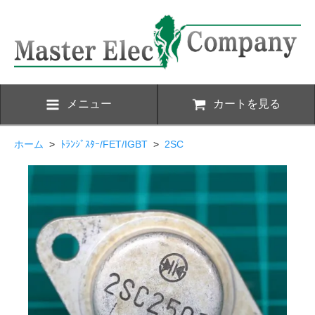
メニュー
カートを見る
ホーム
>
ﾄﾗﾝｼﾞｽﾀｰ/FET/IGBT
>
2SC