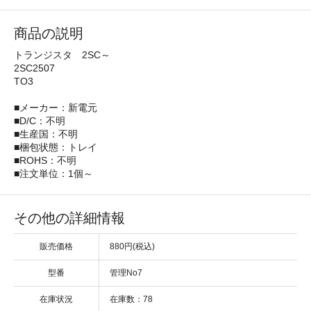
商品の説明
トランジスタ 2SC～
2SC2507
TO3
■メーカー：新電元
■D/C：不明
■生産国：不明
■梱包状態：トレイ
■ROHS：不明
■注文単位：1個～
その他の詳細情報
販売価格
880円(税込)
型番
管理No7
在庫状況
在庫数：78