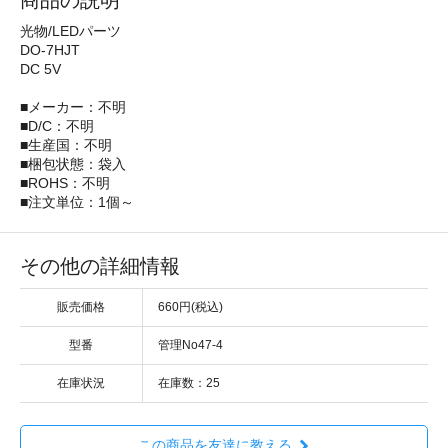
商品の説明
光物/LEDパーツ
DO-7HJT
DC 5V
■メーカー：不明
■D/C：不明
■生産国：不明
■梱包状態：袋入
■ROHS：不明
■注文単位：1個～
その他の詳細情報
販売価格
660円(税込)
型番
管理No47-4
在庫状況
在庫数：25
この商品を友達に教える