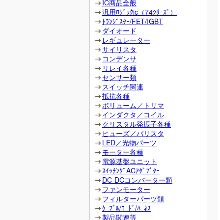
IC商品全般
汎用ﾛｼﾞｯｸic（74ｼﾘｰｽﾞ）
ﾄﾗﾝｼﾞｽﾀｰ/FET/IGBT
ダイオード
レギュレーター
サイリスタ
コンデンサ
リレイ各種
センサー類
スイッチ関連
抵抗各種
ボリューム／トリマ
インダクタ／コイル
クリスタル発振子各種
ヒューズ／バリスタ
LED／光物パーツ
モーター各種
電源基盤ユニット
ｽｲｯﾁﾝｸﾞACｱﾀﾞﾌﾟﾀｰ
DC-DCコンバーター類
ファンモーター
フィルターパーツ類
ｹｰﾌﾞﾙ/ｺｰﾄﾞ/ﾊｰﾈｽ
製品関連等