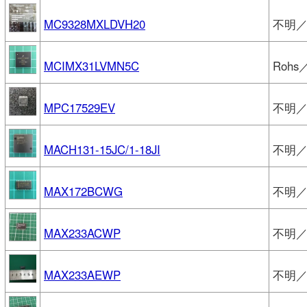
MC9328MXLDVH20
不明／F
MCIMX31LVMN5C
Rohs／
MPC17529EV
不明／F
MACH131-15JC/1-18JI
不明／La
MAX172BCWG
不明／M
MAX233ACWP
不明／M
MAX233AEWP
不明／M