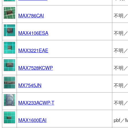
MAX786CAI
不明／M
MAX4106ESA
不明／M
MAX3221EAE
不明／M
MAX7528KCWP
不明／M
MX7545JN
不明／M
MAX233ACWP-T
不明／
MAX1600EAI
pbf／M