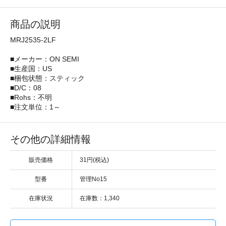
商品の説明
MRJ2535-2LF
■メーカー：ON SEMI
■生産国：US
■梱包状態：スティック
■D/C：08
■Rohs：不明
■注文単位：1～
その他の詳細情報
販売価格
31円(税込)
型番
管理No15
在庫状況
在庫数：1,340