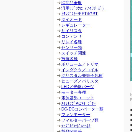
IC商品全般
汎用ﾛｼﾞｯｸic（74ｼﾘｰｽﾞ）
ﾄﾗﾝｼﾞｽﾀｰ/FET/IGBT
ダイオード
レギュレーター
サイリスタ
コンデンサ
リレイ各種
センサー類
スイッチ関連
抵抗各種
ボリューム／トリマ
インダクタ／コイル
クリスタル発振子各種
ヒューズ／バリスタ
LED／光物パーツ
モーター各種
電源基盤ユニット
ｽｲｯﾁﾝｸﾞACｱﾀﾞﾌﾟﾀｰ
DC-DCコンバーター類
ファンモーター
フィルターパーツ類
ｹｰﾌﾞﾙ/ｺｰﾄﾞ/ﾊｰﾈｽ
製品関連等