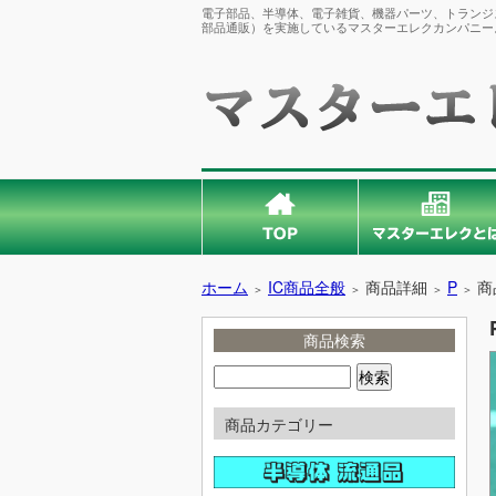
電子部品、半導体、電子雑貨、機器パーツ、トランジス
部品通販）を実施しているマスターエレクカンパニー
ホーム
IC商品全般
商品詳細
P
商
＞
＞
＞
＞
商品検索
商品カテゴリー