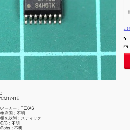
»
IC
PCM1741E
■メーカー：TEXAS
■生産国：不明
■梱包状態：スティック
■D/C：不明
■Rohs：不明